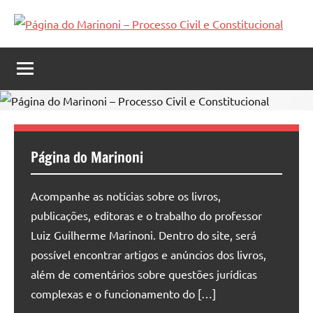
Página
Acompanhe
as
do
novidades
e
Marinoni
obras
–
do
Professor
Processo
Página do Marinoni
Luiz
Civil
Guilherme
Marinoni
Acompanhe as notícias sobre os livros,
e
publicações, editoras e o trabalho do professor
Constitucional
Luiz Guilherme Marinoni. Dentro do site, será
possível encontrar artigos e anúncios dos livros,
além de comentários sobre questões jurídicas
complexas e o funcionamento do […]