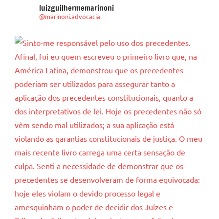
luizguilhermemarinoni
@marinoni.advocacia